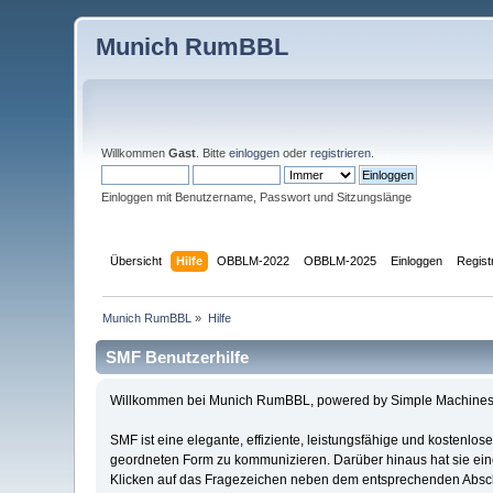
Munich RumBBL
Willkommen
Gast
. Bitte
einloggen
oder
registrieren
.
Einloggen mit Benutzername, Passwort und Sitzungslänge
Übersicht
Hilfe
OBBLM-2022
OBBLM-2025
Einloggen
Regist
Munich RumBBL
»
Hilfe
SMF Benutzerhilfe
Willkommen bei Munich RumBBL, powered by Simple Machines
SMF ist eine elegante, effiziente, leistungsfähige und kostenlo
geordneten Form zu kommunizieren. Darüber hinaus hat sie ein
Klicken auf das Fragezeichen neben dem entsprechenden Abschn