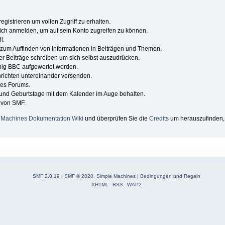
egistrieren um vollen Zugriff zu erhalten.
ich anmelden, um auf sein Konto zugreifen zu können.
l.
g zum Auffinden von Informationen in Beiträgen und Themen.
er Beiträge schreiben um sich selbst auszudrücken.
nig BBC aufgewertet werden.
richten untereinander versenden.
ines Forums.
 und Geburtstage mit dem Kalender im Auge behalten.
e von SMF.
 Machines Dokumentation Wiki
und überprüfen Sie die
Credits
um herauszufinden, 
SMF 2.0.19
|
SMF © 2020
,
Simple Machines
|
Bedingungen und Regeln
XHTML
RSS
WAP2