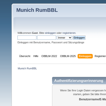
Munich RumBBL
Willkommen
Gast
. Bitte
einloggen
oder
registrieren
.
Einloggen mit Benutzername, Passwort und Sitzungslänge
Übersicht
Hilfe
OBBLM-2022
OBBLM-2025
Einloggen
Registrie
Munich RumBBL
Authentifizierungserinnerung
Wenn Sie Ihre Login Daten vergessen h
starten, geben Sie bitte Ihr
Benutzername/E-Mai