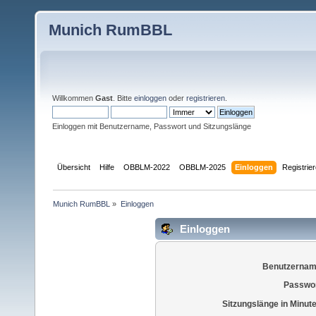
Munich RumBBL
Willkommen
Gast
. Bitte
einloggen
oder
registrieren
.
Einloggen mit Benutzername, Passwort und Sitzungslänge
Übersicht
Hilfe
OBBLM-2022
OBBLM-2025
Einloggen
Registrie
Munich RumBBL
»
Einloggen
Einloggen
Benutzernam
Passwor
Sitzungslänge in Minut