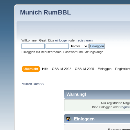
Munich RumBBL
Willkommen
Gast
. Bitte
einloggen
oder
registrieren
.
Einloggen mit Benutzername, Passwort und Sitzungslänge
Übersicht
Hilfe
OBBLM-2022
OBBLM-2025
Einloggen
Registrier
Munich RumBBL
Warnung!
Nur registrierte Mitg
Bitte einloggen oder
regist
Einloggen
Benutzernam