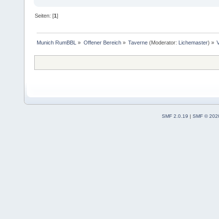
Seiten: [
1
]
Munich RumBBL
»
Offener Bereich
»
Taverne
(Moderator:
Lichemaster
) »
SMF 2.0.19
|
SMF © 202