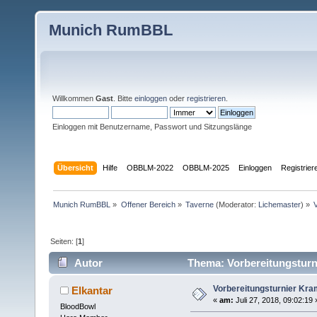
Munich RumBBL
Willkommen
Gast
. Bitte
einloggen
oder
registrieren
.
Einloggen mit Benutzername, Passwort und Sitzungslänge
Übersicht
Hilfe
OBBLM-2022
OBBLM-2025
Einloggen
Registrier
Munich RumBBL
»
Offener Bereich
»
Taverne
(Moderator:
Lichemaster
) »
Seiten: [
1
]
Autor
Thema: Vorbereitungsturn
Vorbereitungsturnier Kr
Elkantar
«
am:
Juli 27, 2018, 09:02:19 
BloodBowl