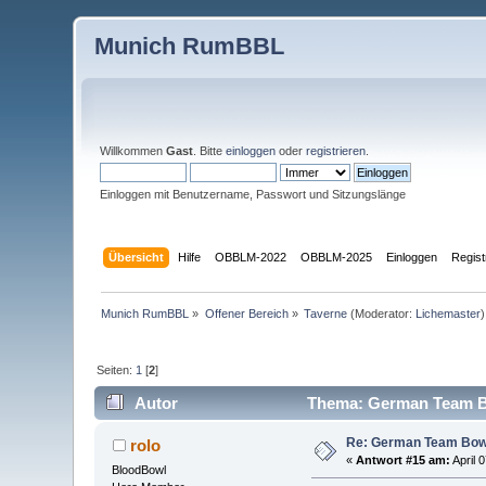
Munich RumBBL
Willkommen
Gast
. Bitte
einloggen
oder
registrieren
.
Einloggen mit Benutzername, Passwort und Sitzungslänge
Übersicht
Hilfe
OBBLM-2022
OBBLM-2025
Einloggen
Regist
Munich RumBBL
»
Offener Bereich
»
Taverne
(Moderator:
Lichemaster
)
Seiten:
1
[
2
]
Autor
Thema: German Team Bow
Re: German Team Bowl
rolo
«
Antwort #15 am:
April 
BloodBowl