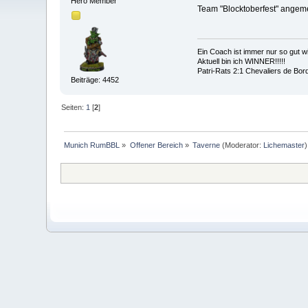
Hero Member
Team "Blocktoberfest" angeme
Ein Coach ist immer nur so gut wie
Aktuell bin ich WINNER!!!!!
Patri-Rats 2:1 Chevaliers de Bor
Beiträge: 4452
Seiten:
1
[
2
]
Munich RumBBL
»
Offener Bereich
»
Taverne
(Moderator:
Lichemaster
)