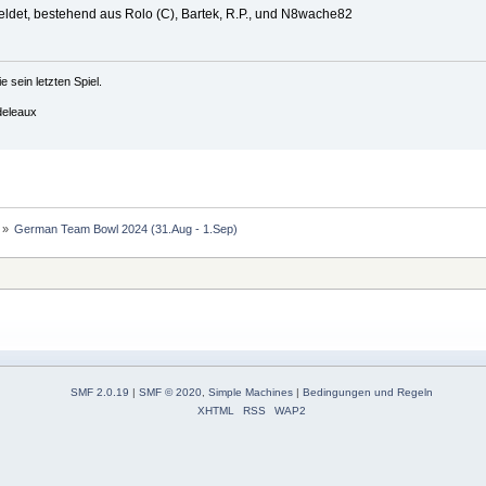
ldet, bestehend aus Rolo (C), Bartek, R.P., und N8wache82
 sein letzten Spiel.
deleaux
 »
German Team Bowl 2024 (31.Aug - 1.Sep)
SMF 2.0.19
|
SMF © 2020
,
Simple Machines
|
Bedingungen und Regeln
XHTML
RSS
WAP2