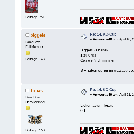
Beiträge: 751
Re: 14. KO-Cup
biggels
«
Antwort #48 am:
April 10, 
BloodBowl
Full Member
Biggels vs bartek
1 zu 0 tds
Beiträge: 143
Cas weiß ich nimmer
Sry haben es nur im watsapp gep
Re: 14. KO-Cup
Topas
«
Antwort #49 am:
April 21, 
BloodBowl
Hero Member
Lichemaster : Topas
0:1
Beiträge: 1533