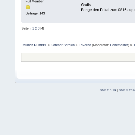
Full Member
Gratis.
Bringe den Pokal zum 0815 cup mi
Beiträge: 143
Seiten:
1
2
3
[
4
]
Munich RumBBL
»
Offener Bereich
»
Taverne
(Moderator:
Lichemaster
) »
SMF 2.0.19
|
SMF © 202