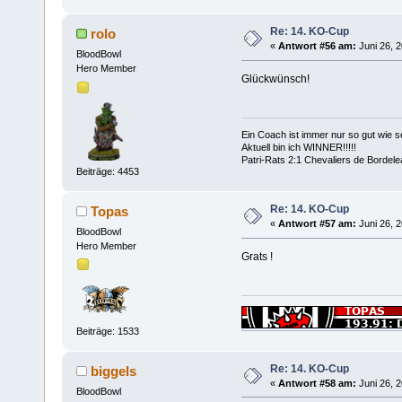
Re: 14. KO-Cup
rolo
«
Antwort #56 am:
Juni 26, 2
BloodBowl
Hero Member
Glückwünsch!
Ein Coach ist immer nur so gut wie se
Aktuell bin ich WINNER!!!!!
Patri-Rats 2:1 Chevaliers de Bordel
Beiträge: 4453
Re: 14. KO-Cup
Topas
«
Antwort #57 am:
Juni 26, 2
BloodBowl
Hero Member
Grats !
Beiträge: 1533
Re: 14. KO-Cup
biggels
«
Antwort #58 am:
Juni 26, 2
BloodBowl