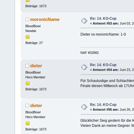
Beiträge: 1673
Re: 14. KO-Cup
moronicName
«
Antwort #53 am:
Juni 03, 2
BloodBowl
Newbie
Dieter vs moronicName: 1-0
Beiträge: 27
NAF #32882
Re: 14. KO-Cup
dieter
«
Antwort #54 am:
Juni 23, 2
BloodBowl
Hero Member
Für Schaulustige und Schlacht
Finale diesen Mittwoch ab 17Uhr
Beiträge: 1673
Re: 14. KO-Cup
dieter
«
Antwort #55 am:
Juni 26, 2
BloodBowl
Hero Member
Glücklicher Sieg gestern für die 
Vielen Dank an meine Gegner. Wa
Beiträge: 1673