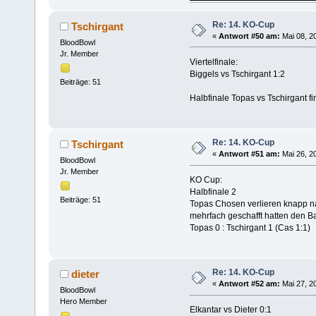
Re: 14. KO-Cup
Tschirgant
«
Antwort #50 am:
Mai 08, 20
BloodBowl
Jr. Member
Viertelfinale:
Biggels vs Tschirgant 1:2
Beiträge: 51
Halbfinale Topas vs Tschirgant f
Re: 14. KO-Cup
Tschirgant
«
Antwort #51 am:
Mai 26, 20
BloodBowl
Jr. Member
KO Cup:
Halbfinale 2
Beiträge: 51
Topas Chosen verlieren knapp n
mehrfach geschafft hatten den Ba
Topas 0 : Tschirgant 1 (Cas 1:1)
Re: 14. KO-Cup
dieter
«
Antwort #52 am:
Mai 27, 20
BloodBowl
Hero Member
Elkantar vs Dieter 0:1