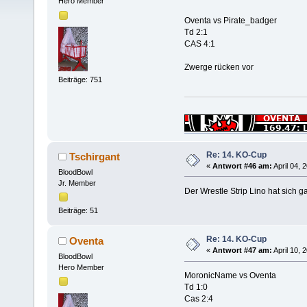
Hero Member
Oventa vs Pirate_badger
Td 2:1
CAS 4:1
Zwerge rücken vor
Beiträge: 751
Re: 14. KO-Cup
Tschirgant
«
Antwort #46 am:
April 04, 
BloodBowl
Jr. Member
Der Wrestle Strip Lino hat sich g
Beiträge: 51
Re: 14. KO-Cup
Oventa
«
Antwort #47 am:
April 10, 
BloodBowl
Hero Member
MoronicName vs Oventa
Td 1:0
Cas 2:4