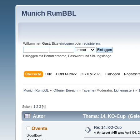
Munich RumBBL
Willkommen
Gast
. Bitte
einloggen
oder
registrieren
.
Einloggen mit Benutzername, Passwort und Sitzungslänge
Übersicht
Hilfe
OBBLM-2022
OBBLM-2025
Einloggen
Registrier
Munich RumBBL
»
Offener Bereich
»
Taverne
(Moderator:
Lichemaster
) »
Seiten:
1
2
3
[
4
]
Autor
Thema: 14. KO-Cup (Gele
Re: 14. KO-Cup
Oventa
«
Antwort #45 am:
April 04, 
BloodBowl