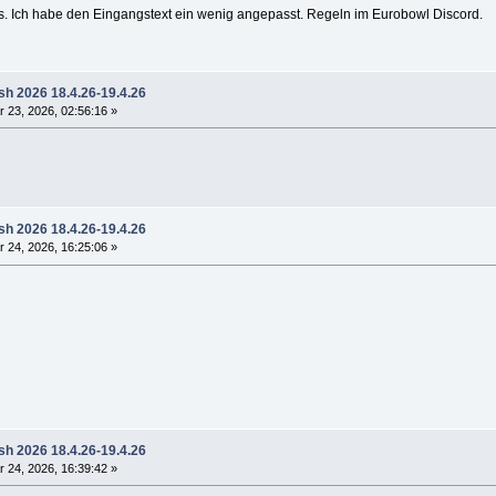
s. Ich habe den Eingangstext ein wenig angepasst. Regeln im Eurobowl Discord.
h 2026 18.4.26-19.4.26
 23, 2026, 02:56:16 »
h 2026 18.4.26-19.4.26
 24, 2026, 16:25:06 »
h 2026 18.4.26-19.4.26
 24, 2026, 16:39:42 »