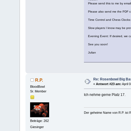
Please send this to me by email
Please also send me the PDF c
Time Control and Chess Clocks: 
Slow players I know may be prov
Evening Event: If desired, we ca
See you soon!
Julian
Re: Rosenbowl Big Bas
R.P.
«
Antwort #23 am:
April 
BloodBowl
Sr. Member
Ich nehme gerne Platz 17.
Der geheime Name von R.P. ist
Beiträge: 262
Giesinger