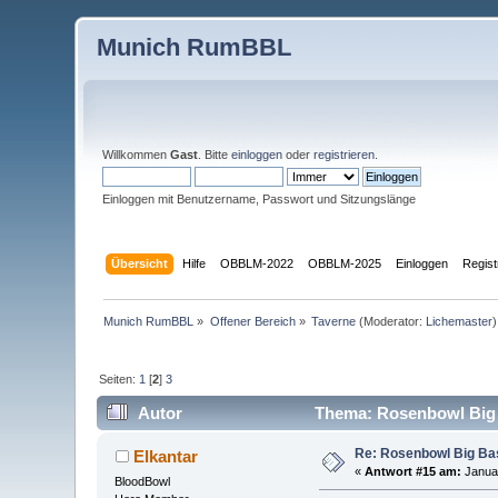
Munich RumBBL
Willkommen
Gast
. Bitte
einloggen
oder
registrieren
.
Einloggen mit Benutzername, Passwort und Sitzungslänge
Übersicht
Hilfe
OBBLM-2022
OBBLM-2025
Einloggen
Regist
Munich RumBBL
»
Offener Bereich
»
Taverne
(Moderator:
Lichemaster
)
Seiten:
1
[
2
]
3
Autor
Thema: Rosenbowl Big B
Re: Rosenbowl Big Bas
Elkantar
«
Antwort #15 am:
Januar
BloodBowl