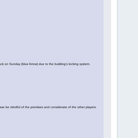
ack on Sunday (blue Arrow) due to the building's locking system.
ease be mindful of the premises and considerate of the other players.