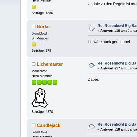
Hero Member
Update zu den Regeln ist rau
Beiträge: 1886
Re: Rosenbowl Big Bas
Burke
«
Antwort #16 am:
Januar
BloodBowl
Sr. Member
Ich wäre auch gern dabei
Beiträge: 279
Re: Rosenbowl Big Bas
Lichemaster
«
Antwort #17 am:
Januar
Moderator
Hero Member
Dabei.
Beiträge: 4870
Re: Rosenbowl Big Bas
Candlejack
«
Antwort #18 am:
Januar
BloodBowl
Hero Member