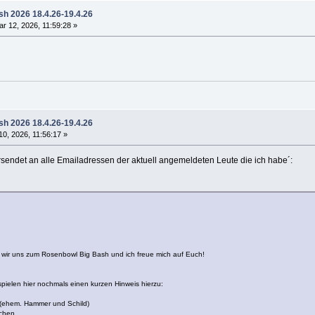
h 2026 18.4.26-19.4.26
r 12, 2026, 11:59:28 »
h 2026 18.4.26-19.4.26
0, 2026, 11:56:17 »
rsendet an alle Emailadressen der aktuell angemeldeten Leute die ich habe´:
n wir uns zum Rosenbowl Big Bash und ich freue mich auf Euch!
spielen hier nochmals einen kurzen Hinweis hierzu:
 (ehem. Hammer und Schild)
chen