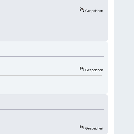
Gespeichert
Gespeichert
Gespeichert