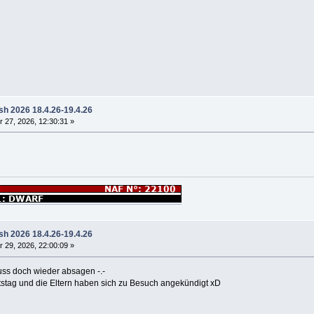
h 2026 18.4.26-19.4.26
 27, 2026, 12:30:31 »
h 2026 18.4.26-19.4.26
 29, 2026, 22:00:09 »
ss doch wieder absagen -.-
tstag und die Eltern haben sich zu Besuch angekündigt xD