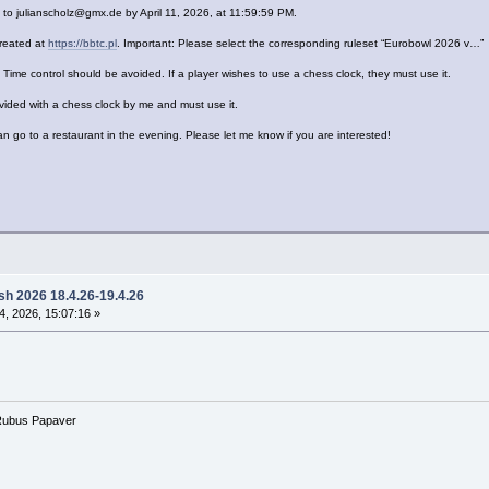
 to julianscholz@gmx.de by April 11, 2026, at 11:59:59 PM.
reated at
https://bbtc.pl
. Important: Please select the corresponding ruleset “Eurobowl 2026 v…”
Time control should be avoided. If a player wishes to use a chess clock, they must use it.
ided with a chess clock by me and must use it.
n go to a restaurant in the evening. Please let me know if you are interested!
h 2026 18.4.26-19.4.26
04, 2026, 15:07:16 »
 Rubus Papaver