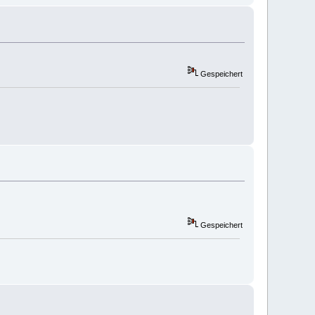
Gespeichert
Gespeichert