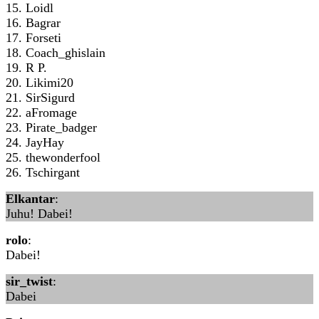
15. Loidl
16. Bagrar
17. Forseti
18. Coach_ghislain
19. R P.
20. Likimi20
21. SirSigurd
22. aFromage
23. Pirate_badger
24. JayHay
25. thewonderfool
26. Tschirgant
Elkantar
:
Juhu! Dabei!
rolo
:
Dabei!
sir_twist
:
Dabei