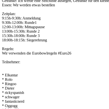
Getränke: Ich werde eine Strichliste auslegen, Getränke für den klein
Essen: Wir werden etwas bestellen
Zeitplan:
9:15h-9:30h: Anmeldung
9:30h-12:00h: Runde1
12:00-13:00h: Mittagspause
13:00h-15:30h: Runde 2
15:30h-18:00h: Runde 3
18:00h-18:15h: Siegerehrung
Regeln:
Wir verwenden die Eurobowlregeln #Euro26
Teilnehmer:
* Elkantar
* Rolo
* Ringoo
* Dieter
* rickyspanish
* schwager
* fantasticnerd
* Oggogg