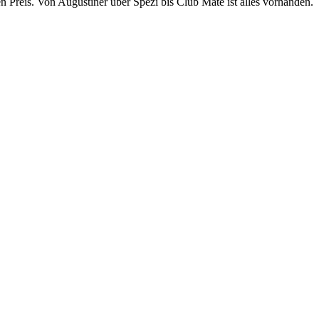
en Preis. Von Augustiner über Spezi bis Club Mate ist alles vorhanden.