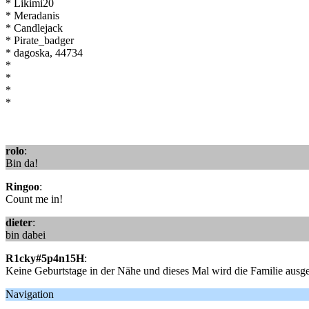
* Likimi20
* Meradanis
* Candlejack
* Pirate_badger
* dagoska, 44734
*
*
*
*
rolo
:
Bin da!
Ringoo
:
Count me in!
dieter
:
bin dabei
R1cky#5p4n15H
:
Keine Geburtstage in der Nähe und dieses Mal wird die Familie ausg
Navigation