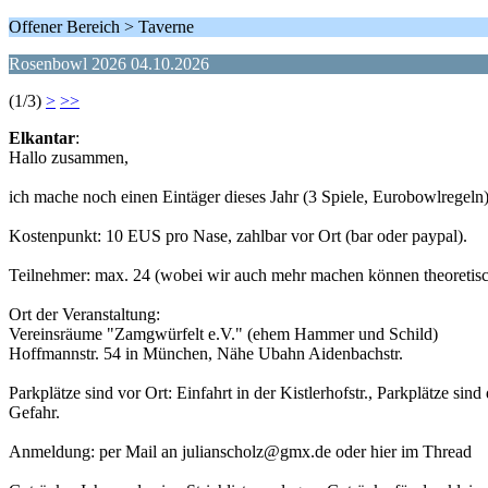
Offener Bereich > Taverne
Rosenbowl 2026 04.10.2026
(1/3)
>
>>
Elkantar
:
Hallo zusammen,
ich mache noch einen Eintäger dieses Jahr (3 Spiele, Eurobowlregeln)
Kostenpunkt: 10 EUS pro Nase, zahlbar vor Ort (bar oder paypal).
Teilnehmer: max. 24 (wobei wir auch mehr machen können theoretis
Ort der Veranstaltung:
Vereinsräume "Zamgwürfelt e.V." (ehem Hammer und Schild)
Hoffmannstr. 54 in München, Nähe Ubahn Aidenbachstr.
Parkplätze sind vor Ort: Einfahrt in der Kistlerhofstr., Parkplätze s
Gefahr.
Anmeldung: per Mail an julianscholz@gmx.de oder hier im Thread