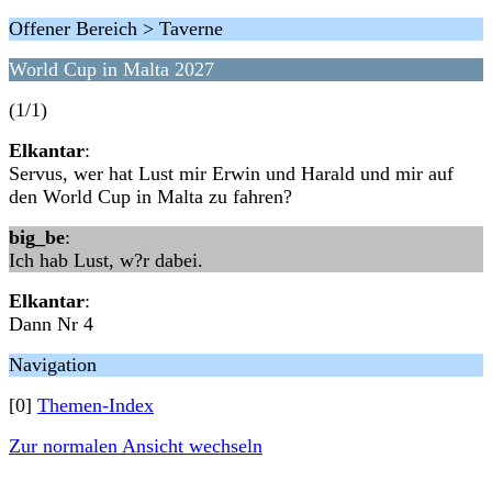
Offener Bereich > Taverne
World Cup in Malta 2027
(1/1)
Elkantar
:
Servus, wer hat Lust mir Erwin und Harald und mir auf
den World Cup in Malta zu fahren?
big_be
:
Ich hab Lust, w?r dabei.
Elkantar
:
Dann Nr 4
Navigation
[0]
Themen-Index
Zur normalen Ansicht wechseln