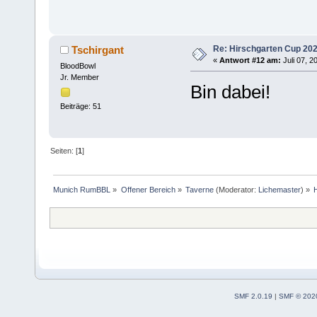
Re: Hirschgarten Cup 202
Tschirgant
«
Antwort #12 am:
Juli 07, 2
BloodBowl
Jr. Member
Bin dabei!
Beiträge: 51
Seiten: [
1
]
Munich RumBBL
»
Offener Bereich
»
Taverne
(Moderator:
Lichemaster
) »
SMF 2.0.19
|
SMF © 202