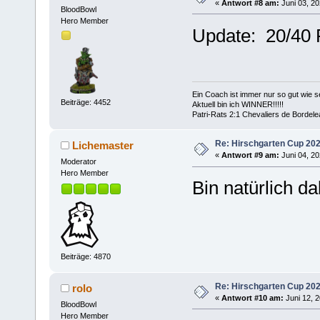
«
Antwort #8 am:
Juni 03, 20
BloodBowl
Hero Member
Update: 20/40 
Ein Coach ist immer nur so gut wie se
Beiträge: 4452
Aktuell bin ich WINNER!!!!!
Patri-Rats 2:1 Chevaliers de Bordel
Re: Hirschgarten Cup 202
Lichemaster
«
Antwort #9 am:
Juni 04, 20
Moderator
Hero Member
Bin natürlich da
Beiträge: 4870
Re: Hirschgarten Cup 202
rolo
«
Antwort #10 am:
Juni 12, 2
BloodBowl
Hero Member