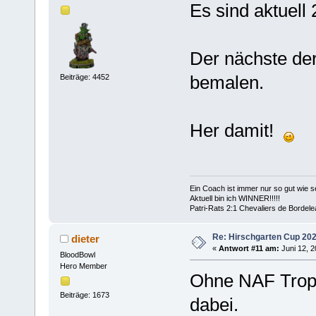
Es sind aktuel
Der nächste de
bemalen.
Beiträge: 4452
Her damit!
Ein Coach ist immer nur so gut wie se
Aktuell bin ich WINNER!!!!!
Patri-Rats 2:1 Chevaliers de Bordel
Re: Hirschgarten Cup 202
dieter
«
Antwort #11 am:
Juni 12, 2
BloodBowl
Hero Member
Ohne NAF Trophy
Beiträge: 1673
dabei.