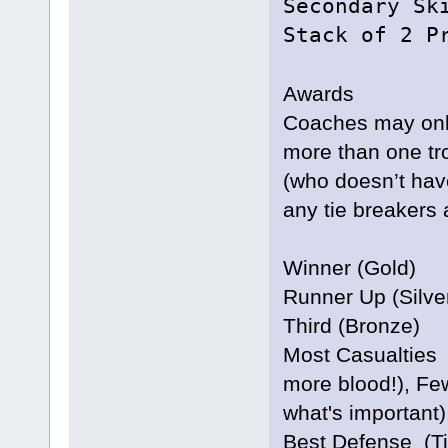
Secondary
Stack of 2 P
Awards
Coaches may only 
more than one tro
(who doesn’t have
any tie breakers 
Winner (Gold)
Runner Up (Silve
Third (Bronze)
Most Casualties 
more blood!), F
what's important)
Best Defense (T