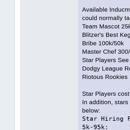
Available Inducme
could normally t
Team Mascot 25
Blitzer's Best Ke
Bribe 100k/50k
Master Chef 300
Star Players See
Dodgy League R
Riotous Rookies
Star Players cost 
In addition, stars
below:
Star Hirin
5k-95k: 