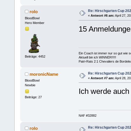
Re: Hirschgarten Cup 202
rolo
«
Antwort #6 am:
April 27, 2
BloodBowl
Hero Member
15 Anmeldungen
Ein Coach ist immer nur so gut wie se
Beiträge: 4452
Aktuell bin ich WINNER!!!!!
Patri-Rats 2:1 Chevaliers de Bordel
Re: Hirschgarten Cup 202
moronicName
«
Antwort #7 am:
April 28, 2
BloodBowl
Newbie
Ich werde auch
Beiträge: 27
NAF #32882
Re: Hirschgarten Cup 202
rolo