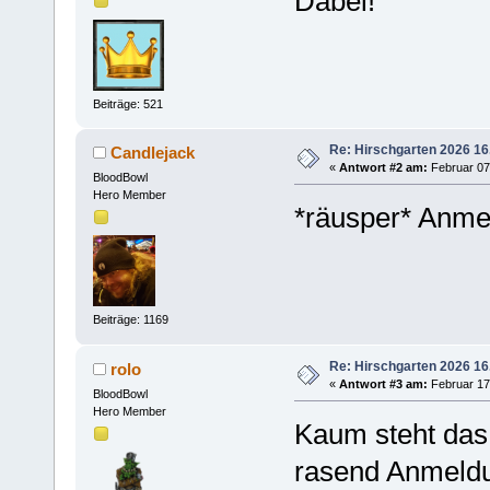
Dabei!
Beiträge: 521
Re: Hirschgarten 2026 16
Candlejack
«
Antwort #2 am:
Februar 07,
BloodBowl
Hero Member
*räusper* Anme
Beiträge: 1169
Re: Hirschgarten 2026 16
rolo
«
Antwort #3 am:
Februar 17,
BloodBowl
Hero Member
Kaum steht das
rasend Anmeld