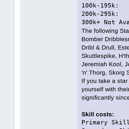
100k-195k
200k-295k
300k+ Not Av
The following St
Bomber Dribblesn
Dribl & Drull, Es
Skuttlespike, H'
Jeremiah Kool, J
'n' Thorg, Skorg 
If you take a star
yourself with th
significantly sinc
Skill costs:
Primary 