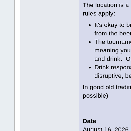
The location is a
rules apply:
It's okay to 
from the bee
The tournamen
meaning you 
and drink. Or
Drink respon
disruptive, b
In good old tradit
possible)
Date
:
August 16, 2026