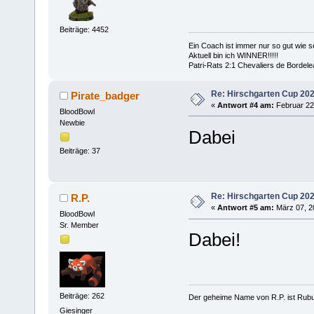
Beiträge: 4452
Ein Coach ist immer nur so gut wie se
Aktuell bin ich WINNER!!!!!
Patri-Rats 2:1 Chevaliers de Bordel
Re: Hirschgarten Cup 202
Pirate_badger
«
Antwort #4 am:
Februar 22,
BloodBowl
Newbie
Dabei
Beiträge: 37
Re: Hirschgarten Cup 202
R.P.
«
Antwort #5 am:
März 07, 2
BloodBowl
Sr. Member
Dabei!
Beiträge: 262
Der geheime Name von R.P. ist Rub
Giesinger