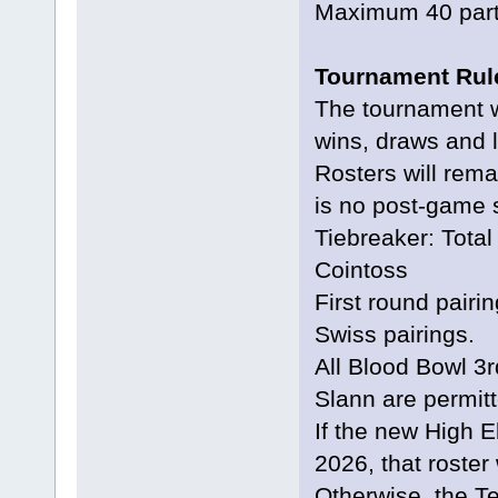
Maximum 40 parti
Tournament Rul
The tournament wi
wins, draws and l
Rosters will rem
is no post-game s
Tiebreaker: Tota
Cointoss
First round pairin
Swiss pairings.
All Blood Bowl 3r
Slann are permitt
If the new High E
2026, that roster
Otherwise, the Te