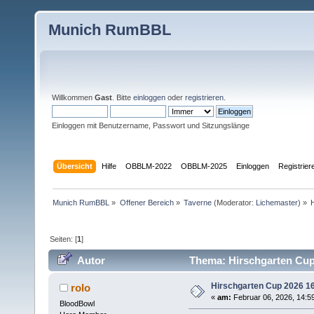
Munich RumBBL
Willkommen
Gast
. Bitte
einloggen
oder
registrieren
.
Einloggen mit Benutzername, Passwort und Sitzungslänge
Übersicht
Hilfe
OBBLM-2022
OBBLM-2025
Einloggen
Registrier
Munich RumBBL
»
Offener Bereich
»
Taverne
(Moderator:
Lichemaster
) »
Seiten: [
1
]
Autor
Thema: Hirschgarten Cup 
Hirschgarten Cup 2026 16
rolo
«
am:
Februar 06, 2026, 14:5
BloodBowl